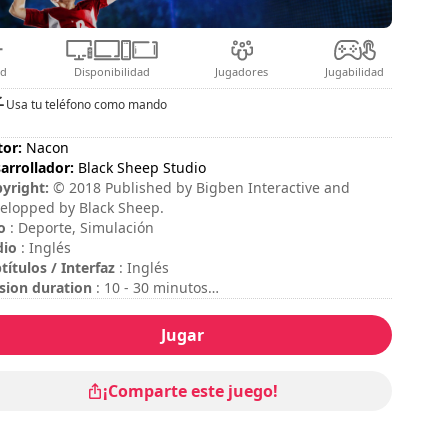
ad
Disponibilidad
Jugadores
Jugabilidad
Usa tu teléfono como mando
tor:
Nacon
arrollador:
Black Sheep Studio
yright:
© 2018 Published by Bigben Interactive and
elopped by Black Sheep.
o
: Deporte, Simulación
dio
: Inglés
títulos / Interfaz
: Inglés
sion duration
: 10 - 30 minutos
icultad
: media
o multijugador
: Local, Competition, 2 Players
Jugar
modo multijugador online no está disponible en este
mento.
¡Comparte este juego!