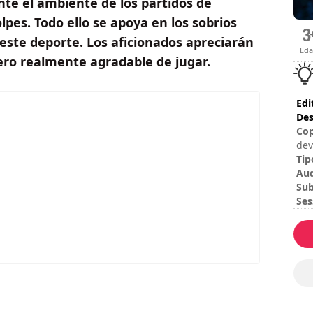
nte el ambiente de los partidos de
olpes. Todo ello se apoya en los sobrios
ste deporte. Los aficionados apreciarán
Ed
ero realmente agradable de jugar.
Edi
Des
Cop
dev
Tip
Au
Sub
Ses
Dif
Mod
El 
mo