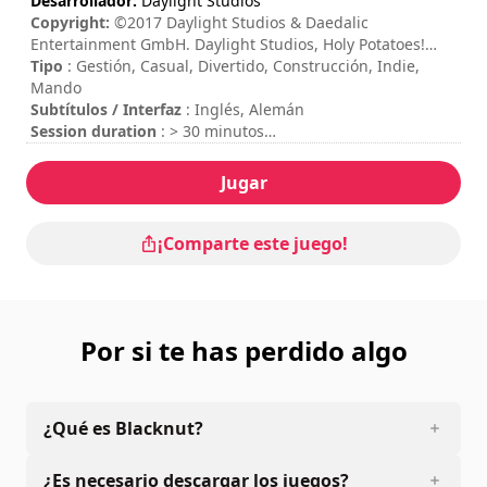
Desarrollador:
Daylight Studios
Copyright:
©2017 Daylight Studios & Daedalic
Entertainment GmbH. Daylight Studios, Holy Potatoes!
What the Hell?! and their respective logos are trademarks
Tipo
: Gestión, Casual, Divertido, Construcción, Indie,
of Daylight Studios Pte Ltd. Daedalic and the Daedalic
Mando
logo are trademarks of Daedalic Entertainment GmbH.
Subtítulos / Interfaz
: Inglés, Alemán
Session duration
: > 30 minutos
Duración total
: 10h
Dificultad
: media
Jugar
Valoración
: Video Chums : 8,3/10
¡Comparte este juego!
Por si te has perdido algo
¿Qué es Blacknut?
¿Es necesario descargar los juegos?