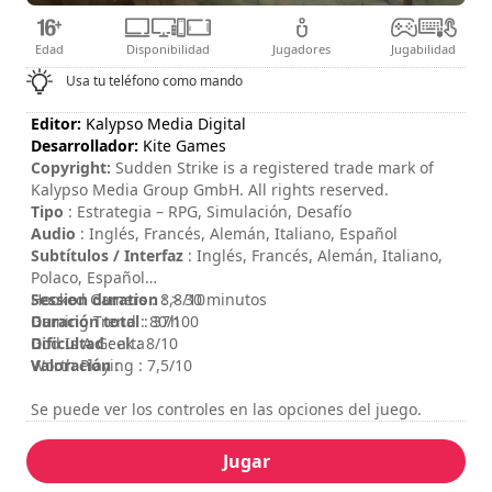
Edad
Disponibilidad
Jugadores
Jugabilidad
Usa tu teléfono como mando
Editor:
Kalypso Media Digital
Desarrollador:
Kite Games
Copyright:
Sudden Strike is a registered trade mark of
Kalypso Media Group GmbH. All rights reserved.
Tipo
: Estrategia – RPG, Simulación, Desafío
Audio
: Inglés, Francés, Alemán, Italiano, Español
Subtítulos / Interfaz
: Inglés, Francés, Alemán, Italiano,
Polaco, Español
Session duration
Hooked Gamers : 8,8/10
: > 30 minutos
Duración total
Gaming Trend : 80/100
: 37h
Dificultad
God Is A Geek : 8/10
: alta
Valoración
Worth Playing : 7,5/10
:
Se puede ver los controles en las opciones del juego.
Jugar