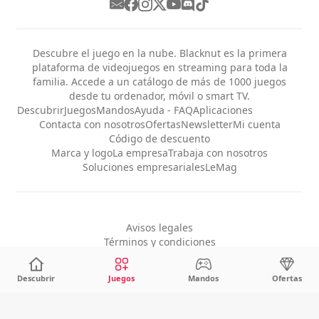
Descubre el juego en la nube. Blacknut es la primera
plataforma de videojuegos en streaming para toda la
familia. Accede a un catálogo de más de 1000 juegos
desde tu ordenador, móvil o smart TV.
Descubrir
Juegos
Mandos
Ayuda - FAQ
Aplicaciones
Contacta con nosotros
Ofertas
Newsletter
Mi cuenta
Código de descuento
Marca y logo
La empresa
Trabaja con nosotros
Soluciones empresariales
LeMag
Avisos legales
Términos y condiciones
Privacidad
Configuración de cookies
Descubrir
Juegos
Mandos
Ofertas
Español