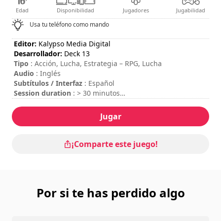
Edad
Disponibilidad
Jugadores
Jugabilidad
Usa tu teléfono como mando
Editor:
Kalypso Media Digital
Desarrollador:
Deck 13
Tipo
: Acción, Lucha, Estrategia – RPG, Lucha
Audio
: Inglés
Subtítulos / Interfaz
: Español
Session duration
: > 30 minutos
Duración total
: 5h
Dificultad
: media
Jugar
Modo multijugador
: Local, Cooperation, 2 Players
Se puede ver los controles en las opciones del juego.
¡Comparte este juego!
Por si te has perdido algo