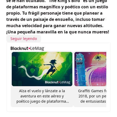
se le han ocultado. "The King's Bird" es un juego
de plataformas magnífico y poético con un estilo
propio. Tu frágil personaje tiene que planear a
través de un paisaje de ensueño, incluso tomar
mucha velocidad para ganar nuevas altitudes.
¡Una pequeña maravilla en la que nunca mueres!
Seguir leyendo
Alza el vuelo y lánzate a la
Graffiti Games fue fu
aventura en este aéreo y
2018, por un pequeñ
poético juego de plataformas
de entusiastas form
en 2D.
veteranos de la industr
videojuegos...