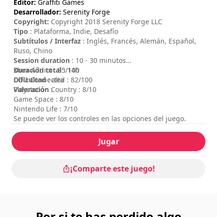
Editor:
Graffiti Games
Desarrollador:
Serenity Forge
Copyright:
Copyright 2018 Serenity Forge LLC
Tipo
: Plataforma, Indie, Desafío
Subtítulos / Interfaz
: Inglés, Francés, Alemán, Español,
Ruso, Chino
Session duration
: 10 - 30 minutos
Duración total
Xbox Addict : 85/100
: 14h
Dificultad
COG Connected : 82/100
: alta
Valoración
Playstation Country : 8/10
:
Game Space : 8/10
Nintendo Life : 7/10
Se puede ver los controles en las opciones del juego.
Jugar
¡Comparte este juego!
Por si te has perdido algo