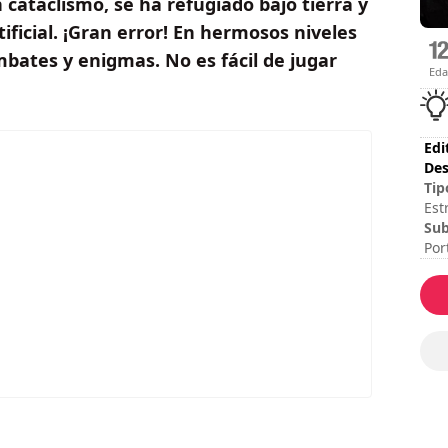
cataclismo, se ha refugiado bajo tierra y
ificial. ¡Gran error! En hermosos niveles
mbates y enigmas. No es fácil de jugar
Ed
Edi
Des
Tip
Est
Sub
Por
Ses
Dur
Dif
Val