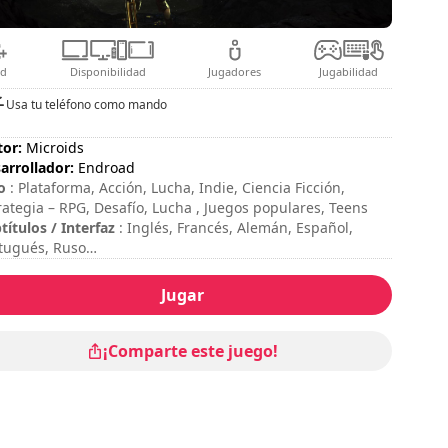
ad
Disponibilidad
Jugadores
Jugabilidad
Usa tu teléfono como mando
tor:
Microids
arrollador:
Endroad
o
: Plataforma, Acción, Lucha, Indie, Ciencia Ficción,
rategia – RPG, Desafío, Lucha , Juegos populares, Teens
títulos / Interfaz
: Inglés, Francés, Alemán, Español,
tugués, Ruso
sion duration
: 10 - 30 minutos
ación total
: 11h
Jugar
icultad
: alta
oración
: Game Space : 8,5/10
¡Comparte este juego!