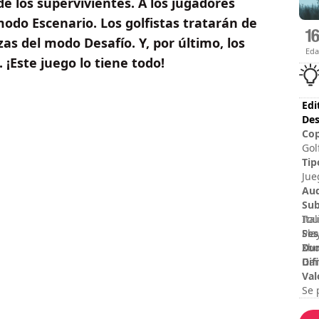
e los supervivientes. A los jugadores
modo Escenario. Los golfistas tratarán de
s del modo Desafío. Y, por último, los
Ed
¡Este juego lo tiene todo!
Edi
Des
Cop
Gol
Unt
Tip
of 
Jue
res
Au
Sub
Ita
Tou
Ses
Pla
Dur
Xbo
Dif
Gam
Val
Se 