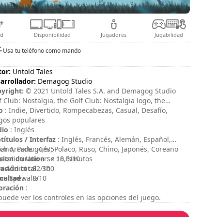
ad
Disponibilidad
Jugadores
Jugabilidad
Usa tu teléfono como mando
tor:
Untold Tales
arrollador:
Demagog Studio
yright:
© 2021 Untold Tales S.A. and Demagog Studio
f Club: Nostalgia, the Golf Club: Nostalgia logo, the
old Tales logo and Demagog Studio logo are trademarks
o
: Indie, Divertido, Rompecabezas, Casual, Desafío,
Untold Tales S.A. and/or Demagog Studio. All rights
gos populares
erved.
dio
: Inglés
títulos / Interfaz
: Inglés, Francés, Alemán, Español,
liano, Portugués, Polaco, Ruso, Chino, Japonés, Coreano
ch Arcade : 4,5/5
sion duration
ystation Universe : 8,5/10
: < 10 minutos
ación total
x Addict : 82/100
: 3h
icultad
e Spew : 8/10
: alta
oración
:
puede ver los controles en las opciones del juego.