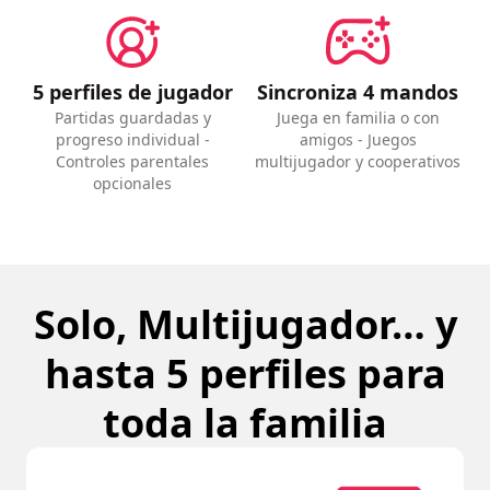
5 perfiles de jugador
Sincroniza 4 mandos
Partidas guardadas y
Juega en familia o con
progreso individual -
amigos - Juegos
Controles parentales
multijugador y cooperativos
opcionales
Solo, Multijugador… y
hasta 5 perfiles para
toda la familia