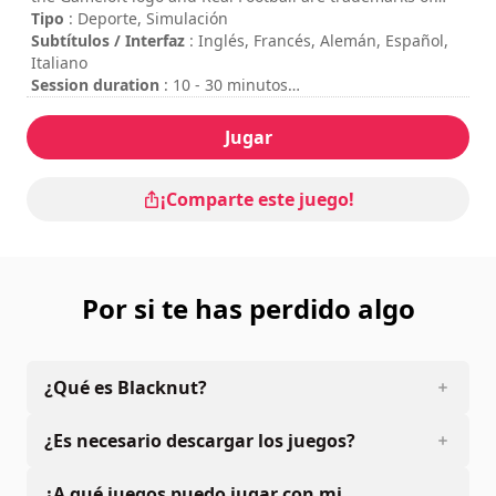
Gameloft in the U.S. and/or other countries.
Tipo
: Deporte, Simulación
Subtítulos / Interfaz
: Inglés, Francés, Alemán, Español,
Italiano
Session duration
: 10 - 30 minutos
Dificultad
: media
Se puede ver los controles en las opciones del juego.
Jugar
¡Comparte este juego!
Por si te has perdido algo
¿Qué es Blacknut?
¿Es necesario descargar los juegos?
¿A qué juegos puedo jugar con mi