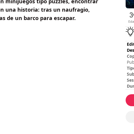
n minijuegos tipo puzzles, encontrar
n una historia: tras un naufragio,
zas de un barco para escapar.
Ed
Edi
Des
Cop
Pub
rig
Tip
res
Sub
Ses
Dur
Dif