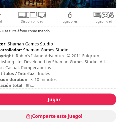
ad
Disponibilidad
Jugadores
Jugabilidad
Usa tu teléfono como mando
tor:
Shaman Games Studio
arrollador:
Shaman Games Studio
yright:
Robin’s Island Adventure © 2011 Fulqrum
lishing Ltd. Developed by Shaman Games Studio. All
hts reserved. Unity 4 © Unity Technologies. All rights
o
: Casual, Rompecabezas
erved.
títulos / Interfaz
: Inglés
sion duration
: < 10 minutos
ación total
: 8h
icultad
: baja
Jugar
¡Comparte este juego!