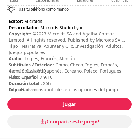
Edad
Disponibilidad
Jugadores
Jugabilidad
Usa tu teléfono como mando
Editor:
Microids
Desarrollador:
Microids Studio Lyon
Copyright:
©2023 Microids SA and Agatha Christie
Limited. All rights reserved. Published by Microids SA.
Developed by Microids Studio Lyon. All rights reserved.
Tipo
: Narrativa, Apuntar y Clic, Investigación, Adultos,
Murder On The Orient Express © 1934 Agatha Christie
Juegos populares
Limited. All rights reserved. MURDER ON THE ORIENT
Audio
: Inglés, Francés, Alemán
EXPRESS, AGATHA CHRISTIE, POIROT, and the Agatha
Subtítulos / Interfaz
: Chino, Checo, Inglés, Francés,
Christie Signature are registered trademarks of Agatha
Alemán, Italiano, Japonés, Coreano, Polaco, Portugués,
Game Spew : 8/10
Christie Limited in the UK and elsewhere. All rights
Ruso, Español
Video Chums : 7.9/10
reserved.
Duración total
: 25h
Dificultad
Se puede ver los controles en las opciones del juego.
: media
Valoración
:
Jugar
¡Comparte este juego!