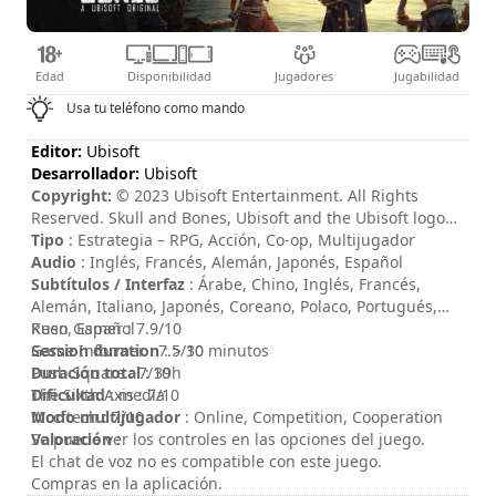
Edad
Disponibilidad
Jugadores
Jugabilidad
Usa tu teléfono como mando
Editor:
Ubisoft
Desarrollador:
Ubisoft
Copyright:
© 2023 Ubisoft Entertainment. All Rights
Reserved. Skull and Bones, Ubisoft and the Ubisoft logo
are registered or unregistered trademarks of Ubisoft
Tipo
: Estrategia – RPG, Acción, Co-op, Multijugador
Entertainment in the U.S. and/or other countries.
Audio
: Inglés, Francés, Alemán, Japonés, Español
Subtítulos / Interfaz
: Árabe, Chino, Inglés, Francés,
Alemán, Italiano, Japonés, Coreano, Polaco, Portugués,
Ruso, Español
Keen Gamer : 7.9/10
Session duration
Game Informer : 7.5/10
: > 30 minutos
Duración total
Push Square : 7/10
: 39h
Dificultad
The Sixth Axis : 7/10
: media
Modo multijugador
Wccftech : 7/10
: Online, Competition, Cooperation
Valoración
Se puede ver los controles en las opciones del juego.
:
El chat de voz no es compatible con este juego.
Compras en la aplicación.