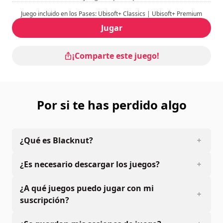
credenciales, puedes abrir el teclado virtual accediendo
Juego incluido en los Pases: Ubisoft+ Classics | Ubisoft+ Premium
al menú y seleccionando «mostrar teclado».
Jugar
¡Comparte este juego!
Por si te has perdido algo
¿Qué es Blacknut?
¿Es necesario descargar los juegos?
¿A qué juegos puedo jugar con mi
suscripción?