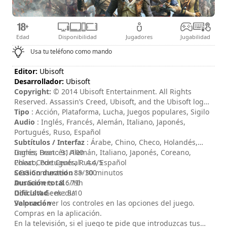
Edad
Disponibilidad
Jugadores
Jugabilidad
Usa tu teléfono como mando
Editor:
Ubisoft
Desarrollador:
Ubisoft
Copyright:
© 2014 Ubisoft Entertainment. All Rights
Reserved. Assassin’s Creed, Ubisoft, and the Ubisoft logo
are trademarks of Ubisoft Entertainment in the US and/or
Tipo
: Acción, Plataforma, Lucha, Juegos populares, Sigilo
other countries.
Audio
: Inglés, Francés, Alemán, Italiano, Japonés,
Portugués, Ruso, Español
Subtítulos / Interfaz
: Árabe, Chino, Checo, Holandés,
Inglés, Francés, Alemán, Italiano, Japonés, Coreano,
Games Beat : 91/100
Polaco, Portugués, Ruso, Español
Cheat Code Central : 4.4/5
Session duration
COG Connected : 88/100
: > 30 minutos
Duración total
AusGamers : 8.6/10
: 79h
Dificultad
God Is A Geek : 8/10
: media
Valoración
Se puede ver los controles en las opciones del juego.
:
Compras en la aplicación.
En la televisión, si el juego te pide que introduzcas tus