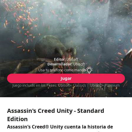
Editor:
Ubisoft
Desarrollador:
Ubisoft
Usa tu teléfono como mando
Jugar
Juego incluido en los Pases: Ubisoft+ Classics | Ubisoft+ Premium
Assassin's Creed Unity - Standard
Edition
Assassin’s Creed® Unity cuenta la historia de