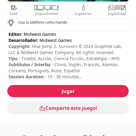
Edad
Disponibilidad
Jugadores
Jugabilidad
Usa tu teléfono como mando
Editor:
Midwest Games
Desarrollador:
Midwest Games
Copyright:
Hive Jump 2: Survivors © 2024 Graphite Lab,
LLC & Midwest Games Company. All rights reserved.
Tipo
: Tirador, Acción, Ciencia Ficción, Estrategia – RPG
Subtítulos / Interfaz
: Chino, Inglés, Francés, Alemán,
Coreano, Portugués, Ruso, Español
Session duration
: 10 - 30 minutos
Duración total
: 20h
Dificultad
: media
Jugar
Valoración
: Game Spew : 8/10
Se puede ver los controles en las opciones del juego.
¡Comparte este juego!