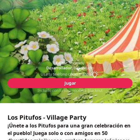
Editor:
Microids
Desarrollador:
Balio Studio
Usa tu teléfono como mando
Jugar
Incluido con tu suscripción a Blacknut
Los Pitufos - Village Party
¡Únete a los Pitufos para una gran celebración en
el pueblo! Juega solo o con amigos en 50