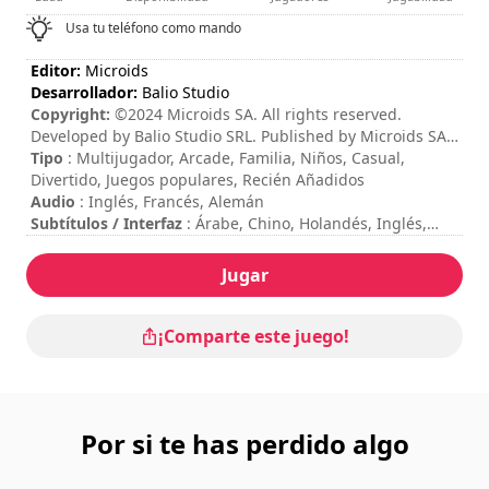
Usa tu teléfono como mando
Editor:
Microids
Desarrollador:
Balio Studio
Copyright:
©2024 Microids SA. All rights reserved.
Developed by Balio Studio SRL. Published by Microids SA.
All rights reserved. ©Peyo – 2024 – Licensed through
Tipo
: Multijugador, Arcade, Familia, Niños, Casual,
I.M.P.S. (Brussels)
Divertido, Juegos populares, Recién Añadidos
Audio
: Inglés, Francés, Alemán
Subtítulos / Interfaz
: Árabe, Chino, Holandés, Inglés,
Francés, Alemán, Italiano, Japonés, Polaco, Ruso, Español
Session duration
: 10 - 30 minutos
Jugar
Duración total
: 7h
Dificultad
: baja
Modo multijugador
: Local, Competition, Cooperation, 2
¡Comparte este juego!
to 4 Players
Valoración
: Video Chums : 7.8/10
Se puede ver los controles en las opciones del juego.
Por si te has perdido algo