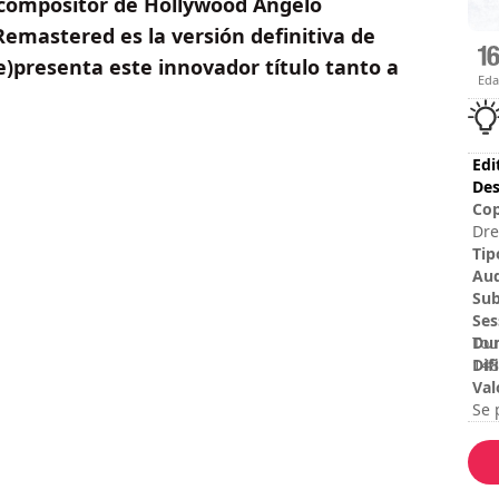
 compositor de Hollywood Angelo
emastered es la versión definitiva de
e)presenta este innovador título tanto a
Ed
Edi
Des
Cop
Dre
dev
Tip
SAS
Au
reg
Sub
Ses
Dur
Tou
Dif
148
Val
Se 