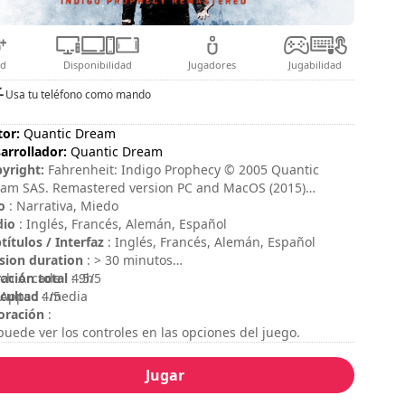
ad
Disponibilidad
Jugadores
Jugabilidad
Usa tu teléfono como mando
tor:
Quantic Dream
arrollador:
Quantic Dream
yright:
Fahrenheit: Indigo Prophecy © 2005 Quantic
am SAS. Remastered version PC and MacOS (2015)
eloped by Aspyr Media, Inc. Published by Quantic Dream
o
: Narrativa, Miedo
. “Aspyr” and the Aspyr “star” logo are federally
dio
: Inglés, Francés, Alemán, Español
istered trademarks of Aspyr Media, Inc.
títulos / Interfaz
: Inglés, Francés, Alemán, Español
sion duration
: > 30 minutos
ación total
ch Arcade : 4.5/5
: 9h
icultad
Apps : 4/5
: media
oración
:
puede ver los controles en las opciones del juego.
Jugar