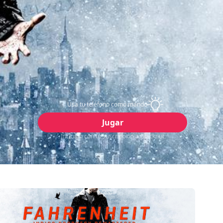
Usa tu teléfono como mando
Jugar
Incluido con tu suscripción a Blacknut