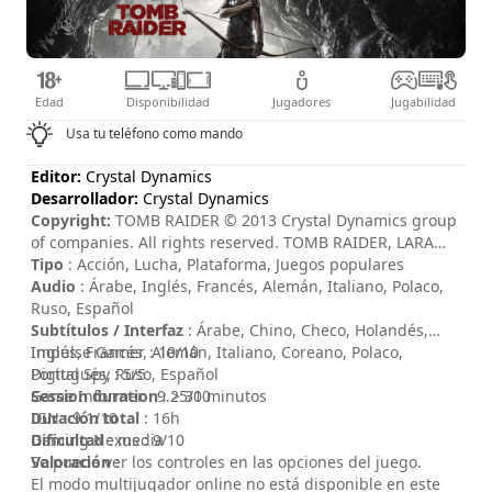
Edad
Disponibilidad
Jugadores
Jugabilidad
Usa tu teléfono como mando
Editor:
Crystal Dynamics
Desarrollador:
Crystal Dynamics
Copyright:
TOMB RAIDER © 2013 Crystal Dynamics group
of companies. All rights reserved. TOMB RAIDER, LARA
CROFT, CRYSTAL DYNAMICS, the CRYSTAL DYNAMICS logo,
Tipo
: Acción, Lucha, Plataforma, Juegos populares
EIDOS, and the EIDOS logo are trademarks of the Crystal
Audio
: Árabe, Inglés, Francés, Alemán, Italiano, Polaco,
Dynamics and Eidos Interactive Corp. group of
Ruso, Español
companies.
Subtítulos / Interfaz
: Árabe, Chino, Checo, Holandés,
Inglés, Francés, Alemán, Italiano, Coreano, Polaco,
Impulse Gamer : 10/10
Portugués, Ruso, Español
Digital Spy : 5/5
Session duration
Game Informer : 9.25/10
: > 30 minutos
Duración total
IGN : 9.1/10
: 16h
Dificultad
Gaming Nexus : 9/10
: media
Valoración
Se puede ver los controles en las opciones del juego.
:
El modo multijugador online no está disponible en este