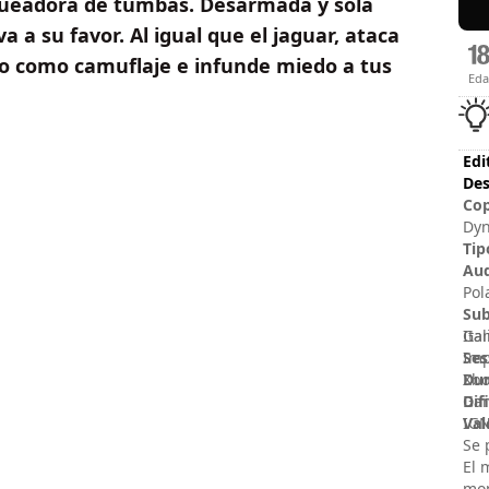
aqueadora de tumbas. Desarmada y sola
a a su favor. Al igual que el jaguar, ataca
arro como camuflaje e infunde miedo a tus
Ed
Edi
Des
Cop
Dyn
THE
Tip
DYN
Au
EID
Pol
Eid
Sub
Ita
Gam
Ses
Imp
Dur
Xbo
Dif
Gam
Val
IGN
Se 
El 
mo