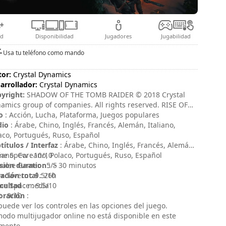
ad
Disponibilidad
Jugadores
Jugabilidad
Usa tu teléfono como mando
tor:
Crystal Dynamics
arrollador:
Crystal Dynamics
yright:
SHADOW OF THE TOMB RAIDER © 2018 Crystal
amics group of companies. All rights reserved. RISE OF
 TOMB RAIDER, TOMB RAIDER, LARA CROFT, CRYSTAL
o
: Acción, Lucha, Plataforma, Juegos populares
AMICS, the CRYSTAL DYNAMICS logo, EIDOS, and the
dio
: Árabe, Chino, Inglés, Francés, Alemán, Italiano,
OS logo are trademarks of the Crystal Dynamics and
aco, Portugués, Ruso, Español
os Interactive Corp. group of companies.
títulos / Interfaz
: Árabe, Chino, Inglés, Francés, Alemán,
liano, Coreano, Polaco, Portugués, Ruso, Español
e Spew : 10/10
sion duration
ulse Gamer : 5/5
: > 30 minutos
ación total
x Tavern : 9.5/10
: 26h
icultad
e Space : 9.5/10
: media
oración
 : 9/10
:
puede ver los controles en las opciones del juego.
modo multijugador online no está disponible en este
mento.