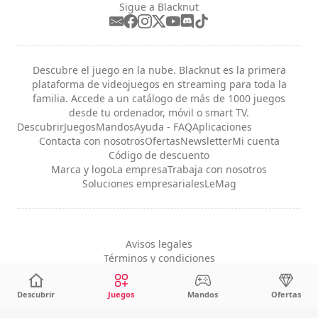
Sigue a Blacknut
Descubre el juego en la nube. Blacknut es la primera
plataforma de videojuegos en streaming para toda la
familia. Accede a un catálogo de más de 1000 juegos
desde tu ordenador, móvil o smart TV.
Descubrir
Juegos
Mandos
Ayuda - FAQ
Aplicaciones
Contacta con nosotros
Ofertas
Newsletter
Mi cuenta
Código de descuento
Marca y logo
La empresa
Trabaja con nosotros
Soluciones empresariales
LeMag
Avisos legales
Términos y condiciones
Privacidad
Configuración de cookies
Descubrir
Juegos
Mandos
Ofertas
Español