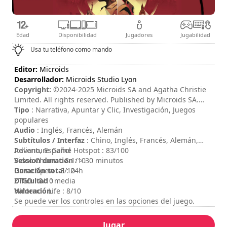
Edad
Disponibilidad
Jugadores
Jugabilidad
Usa tu teléfono como mando
Editor:
Microids
Desarrollador:
Microids Studio Lyon
Copyright:
©2024-2025 Microids SA and Agatha Christie
Limited. All rights reserved. Published by Microids SA.
Developed by Microids Studio Lyon. All rights reserved.
Tipo
: Narrativa, Apuntar y Clic, Investigación, Juegos
Based on Death on the Nile © 1937 Agatha Christie
populares
Limited. All rights reserved. DEATH ON THE NILE, AGATHA
Audio
: Inglés, Francés, Alemán
CHRISTIE, POIROT, the Agatha Christie Signature and the
Subtítulos / Interfaz
: Chino, Inglés, Francés, Alemán,
AC Monogram Logo are registered trademarks of Agatha
Italiano, Español
Adventure Game Hotspot : 83/100
Christie Limited in the UK and elsewhere. All rights
Session duration
Video Chums : 8.1/10
: > 30 minutos
reserved.
Duración total
Game Spew : 8/10
: 24h
Dificultad
ZTGD : 8/10
: media
Valoración
Nintendo Life : 8/10
:
Se puede ver los controles en las opciones del juego.
Jugar