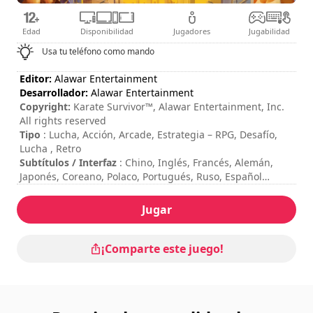
Edad
Disponibilidad
Jugadores
Jugabilidad
Usa tu teléfono como mando
Editor:
Alawar Entertainment
Desarrollador:
Alawar Entertainment
Copyright:
Karate Survivor™, Alawar Entertainment, Inc.
All rights reserved
Tipo
: Lucha, Acción, Arcade, Estrategia – RPG, Desafío,
Lucha , Retro
Subtítulos / Interfaz
: Chino, Inglés, Francés, Alemán,
Japonés, Coreano, Polaco, Portugués, Ruso, Español
Session duration
: 10 - 30 minutos
Duración total
: 13h
Jugar
Dificultad
: alta
Valoración
: Playstation Universe : 8/10
¡Comparte este juego!