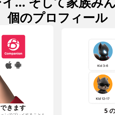
イ… そして家族みん
個のプロフィール
イできます
5
フォンでプレイすることも