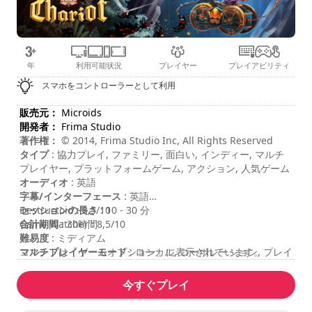
年
利用可能状況
プレイヤー
プレイアビリティ
スマホをコントローラーとして利用
販売元：
Microids
開発者：
Frima Studio
著作権：
© 2014, Frima Studio Inc, All Rights Reserved
タイプ
: 協力プレイ, ファミリー, 面白い, インディー, マルチ
プレイヤー, プラットフォームゲーム, アクション, 人気ゲーム
オーディオ
: 英語
字幕/インターフェース
: 英語
セッションの長さ
Destructoid : 8,5/10
: 10 - 30 分
合計期間
Game Watcher : 8,5/10
: 30時間
難易度
: ミディアム
マルチプレイヤーモード
コマンドは「ゲームオプション」に表示されています。
: ローカル, コーポレーション, プレイ
ヤー2名
レーティング
:
今すぐプレイ