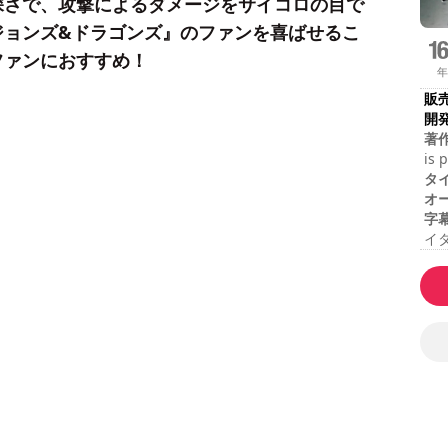
深さで、攻撃によるダメージをサイコロの目で
ジョンズ&ドラゴンズ』のファンを喜ばせるこ
ファンにおすすめ！
年
販
開
著
is 
Eye
タ
Med
オ
the
字
Gmb
イタ
ルコ
セ
合
難
レ
こ
す