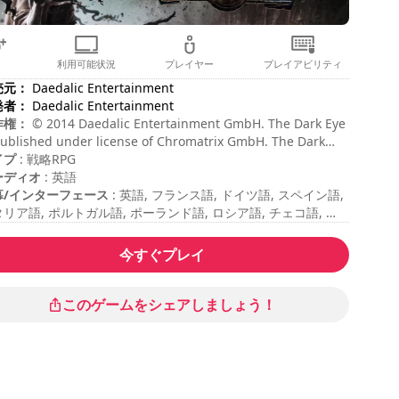
利用可能状況
プレイヤー
プレイアビリティ
売元：
Daedalic Entertainment
発者：
Daedalic Entertainment
作権：
© 2014 Daedalic Entertainment GmbH. The Dark Eye
published under license of Chromatrix GmbH. The Dark
 is a registered trademark of Significant Fantasy
イプ
: 戦略RPG
ienrechte GbR. Blackguards, the Blackguards logo and
ーディオ
: 英語
 Daedalic logo are trademarks of Daedalic Entertainment
幕/インターフェース
: 英語, フランス語, ドイツ語, スペイン語,
H. All rights reserved.
リア語, ポルトガル語, ポーランド語, ロシア語, チェコ語, ト
語, 中国語, 日本語, 韓国語
ッションの長さ
: > 30 分
今すぐプレイ
計期間
: 44時間
易度
: 高
ーティング
: Hooked Gamers : 8,7/10
このゲームをシェアしましょう！
のゲームの読み込み時間は通常よりも長くなることがありま
。