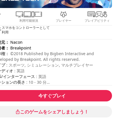
利用可能状況
プレイヤー
プレイアビリティ
スマホをコントローラーとして
利用
売元：
Nacon
発者：
Breakpoint
作権：
©2018 Published by Bigben Interactive and
eloped by Breakpoint. All rights reserved.
イプ
: スポーツ, シミュレーション, マルチプレイヤー
ーディオ
: 英語
幕/インターフェース
: 英語
ッションの長さ
: 10 - 30 分
計期間
: 15時間
易度
: ミディアム
今すぐプレイ
ルチプレイヤーモード
: ローカル, コンペティション, プレイヤ
名
マンドは「ゲームオプション」に表示されています。
このゲームをシェアしましょう！
のゲームの読み込み時間は通常よりも長くなることがありま
。