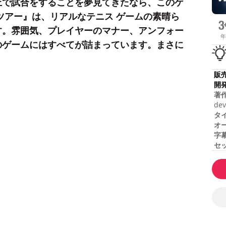
上で試合をすることを夢見てきたなら、このゲ
ツアー』は、リアルなテニス ゲームの素晴ら
す。雰囲気、プレイヤーのマナー、アンフォー
年
のゲームにはすべてが詰まっています。まさに
販
開
著
dev
タ
オ
字
セ
合
難
マ
ー2
コ
こ
す