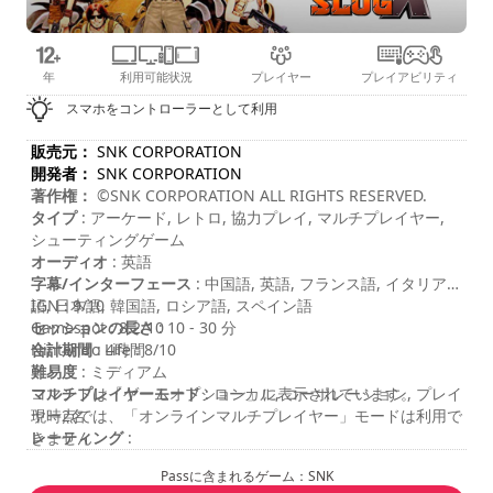
年
利用可能状況
プレイヤー
プレイアビリティ
スマホをコントローラーとして利用
販売元：
SNK CORPORATION
開発者：
SNK CORPORATION
著作権：
©SNK CORPORATION ALL RIGHTS RESERVED.
タイプ
: アーケード, レトロ, 協力プレイ, マルチプレイヤー,
シューティングゲーム
オーディオ
: 英語
字幕/インターフェース
: 中国語, 英語, フランス語, イタリア
語, 日本語, 韓国語, ロシア語, スペイン語
IGN : 9/10
セッションの長さ
Gamespot : 8.2/10
: 10 - 30 分
合計期間
Nintendo Life : 8/10
: 4時間
難易度
: ミディアム
マルチプレイヤーモード
コマンドは「ゲームオプション」に表示されています。
: ローカル, コーポレーション, プレイ
ヤー2名
現時点では、「オンラインマルチプレイヤー」モードは利用で
レーティング
きません
:
Passに含まれるゲーム：SNK