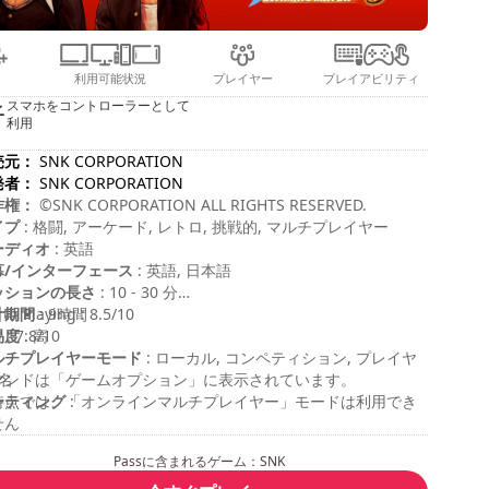
利用可能状況
プレイヤー
プレイアビリティ
スマホをコントローラーとして
利用
売元：
SNK CORPORATION
発者：
SNK CORPORATION
作権：
©SNK CORPORATION ALL RIGHTS RESERVED.
イプ
: 格闘, アーケード, レトロ, 挑戦的, マルチプレイヤー
ーディオ
: 英語
幕/インターフェース
: 英語, 日本語
ッションの長さ
: 10 - 30 分
計期間
th Playing : 8.5/10
: 9時間
易度
 : 7.8/10
: 高
ルチプレイヤーモード
: ローカル, コンペティション, プレイヤ
名
マンドは「ゲームオプション」に表示されています。
ーティング
時点では、「オンラインマルチプレイヤー」モードは利用でき
:
せん
Passに含まれるゲーム：SNK