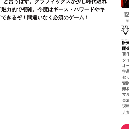
だ」と言うはず。グラフィックスが少し時代遅れ
て魅力的で複雑。今度はギース・ハワードやキ
イできるぞ！間違いなく必須のゲーム！
年
販
開
著
タ
オ
字
セ
合
Wor
難
IGN
マ
ー2
コ
レ
現
ま