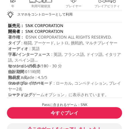
年
利用可能状況
プレイヤー
プレイアビリティ
スマホをコントローラーとして利用
販売元：
SNK CORPORATION
開発者：
SNK CORPORATION
著作権：
©SNK CORPORATION ALL RIGHTS RESERVED.
タイプ
: 格闘, アーケード, レトロ, 挑戦的, マルチプレイヤー
オーディオ
: 英語
字幕/インターフェース
: 英語, フランス語, ドイツ語, イタリア
語, スペイン語
セッションの長さ
Nintendo Life : 9/10
: 10 - 30 分
合計期間
IGN : 9/10
: 11時間
難易度
Touch Arcade : 4.5/5
: 高
マルチプレイヤーモード
Gamespot : 8.5/10
: ローカル, コンペティション, プレイ
ヤー2名
レーティング
コマンドは「ゲームオプション」に表示されています。
:
Passに含まれるゲーム：SNK
今すぐプレイ
このゲームをシェアしましょう！