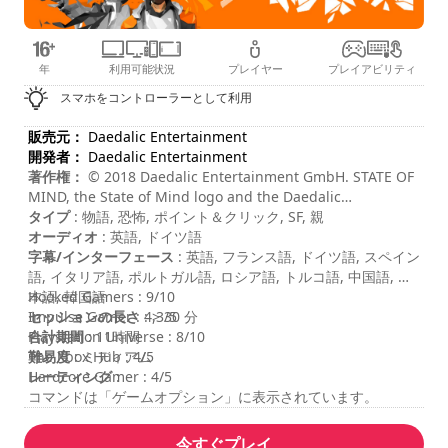
年
利用可能状況
プレイヤー
プレイアビリティ
スマホをコントローラーとして利用
販売元：
Daedalic Entertainment
開発者：
Daedalic Entertainment
著作権：
© 2018 Daedalic Entertainment GmbH. STATE OF
MIND, the State of Mind logo and the Daedalic
Entertainment logo are registered trademarks or
タイプ
: 物語, 恐怖, ポイント＆クリック, SF, 親
trademarks of Daedalic Entertainment GmbH. All other
オーディオ
: 英語, ドイツ語
trademarks are the property of their respective owners.
字幕/インターフェース
: 英語, フランス語, ドイツ語, スペイン
All rights reserved.
語, イタリア語, ポルトガル語, ロシア語, トルコ語, 中国語, 日
本語, 韓国語
Hooked Gamers : 9/10
セッションの長さ
Impulse Gamer : 4,3/5
: > 30 分
合計期間
Playstation Universe : 8/10
: 11時間
難易度
The Xbox Hub : 4/5
: ミディアム
レーティング
Hardcore Gamer : 4/5
:
コマンドは「ゲームオプション」に表示されています。
今すぐプレイ