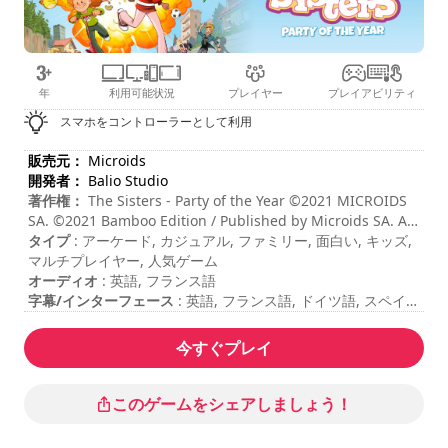
年
利用可能状況
プレイヤー
プレイアビリティ
スマホをコントローラーとして利用
販売元：
Microids
開発者：
Balio Studio
著作権：
The Sisters - Party of the Year ©2021 MICROIDS
SA. ©2021 Bamboo Edition / Published by Microids SA. All
right reserved. Developed by Balio Studio.
タイプ
: アーケード, カジュアル, ファミリー, 面白い, キッズ,
マルチプレイヤー, 人気ゲーム
オーディオ
: 英語, フランス語
字幕/インターフェース
: 英語, フランス語, ドイツ語, スペイン
語, イタリア語
セッションの長さ
: 10 - 30 分
今すぐプレイ
難易度
: ミディアム
マルチプレイヤーモード
: ローカル, コンペティション, プレイ
ヤー2～4名
このゲームをシェアしましょう！
レーティング
: Video Chums : 7,3/10