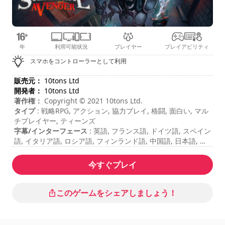
年
利用可能状況
プレイヤー
プレイアビリティ
スマホをコントローラーとして利用
販売元：
10tons Ltd
開発者：
10tons Ltd
著作権：
Copyright © 2021 10tons Ltd.
タイプ
: 戦略RPG, アクション, 協力プレイ, 格闘, 面白い, マル
チプレイヤー, ティーンズ
字幕/インターフェース
: 英語, フランス語, ドイツ語, スペイン
語, イタリア語, ロシア語, フィンランド語, 中国語, 日本語, 韓
国語
セッションの長さ
: > 30 分
今すぐプレイ
合計期間
: 11時間
難易度
: ミディアム
マルチプレイヤーモード
: ローカル, コンペティション, コーポ
このゲームをシェアしましょう！
レーション, プレイヤー2～4名
コマンドは「ゲームオプション」に表示されています。