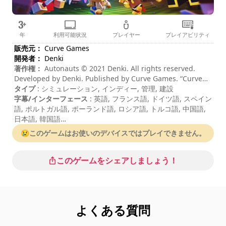
年
利用可能状況
プレイヤー
プレイアビリティ
販売元：
Curve Games
開発者：
Denki
著作権：
Autonauts © 2021 Denki. All rights reserved.
Developed by Denki. Published by Curve Games. “Curve
Games” is a trademark of Curve Digital Publishing
タイプ
: シミュレーション, インディー, 管理, 建設
Limited.
字幕/インターフェース
: 英語, フランス語, ドイツ語, スペイン
語, ポルトガル語, ポーランド語, ロシア語, トルコ語, 中国語,
日本語, 韓国語
セッションの長さ
: > 30 分
😢このゲームはお使いのデバイスではプレイできません。
合計期間
: 38時間
難易度
: ミディアム
コマンドは「ゲームオプション」に表示されています。
このゲームをシェアしましょう！
よくある質問