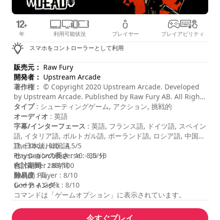
年
利用可能状況
プレイヤー
プレイアビリティ
スマホをコントローラーとして利用
販売元：
Raw Fury
開発者：
Upstream Arcade
著作権：
© Copyright 2020 Upstream Arcade. Developed
by Upstream Arcade. Published by Raw Fury AB. All Rights
Reserved.
タイプ
: シューティングゲーム, アクション, 挑戦的
オーディオ
: 英語
字幕/インターフェース
: 英語, フランス語, ドイツ語, スペイン
語, イタリア語, ポルトガル語, ポーランド語, ロシア語, 中国
語, 日本語, 韓国語
The Xbox Hub : 4,5/5
セッションの長さ
Playstation Universe : 8,5/10
: 10 - 30 分
合計期間
PC Gamer : 83/100
: 28時間
難易度
Switch Player : 8/10
: 高
レーティング
God Is A Geek : 8/10
:
コマンドは「ゲームオプション」に表示されています。
今すぐプレイ