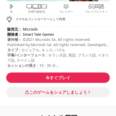
年
利用可能状況
プレイヤー
プレイアビリティ
スマホをコントローラーとして利用
販売元：
Microids
開発者：
Smart Tale Games
著作権：
©2021 Microids SA. All rights reserved.
Published by Microids SA. All rights reserved. Developed
by Smart Tale Games SAS.
タイプ
: カジュアル, キッズ, パズル
字幕/インターフェース
: オランダ語, 英語, フランス語, イタリ
ア語, スペイン語
セッションの長さ
: 10 - 30 分
難易度
: 低
マルチプレイヤーモード
: ローカル, コンペティション, プレイ
今すぐプレイ
ヤー2～4名
このゲームをシェアしましょう！