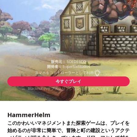
販売元：
SOEDESCO
開発者：
SuperSixStudios
スマホをコントローラーとして利用
今すぐプレイ
Blacknut のサブスクリプションに含まれています
HammerHelm
このかわいいマネジメントまた探索ゲームは、プレイを
始めるのが非常に簡単で、冒険と町の建設というアクテ