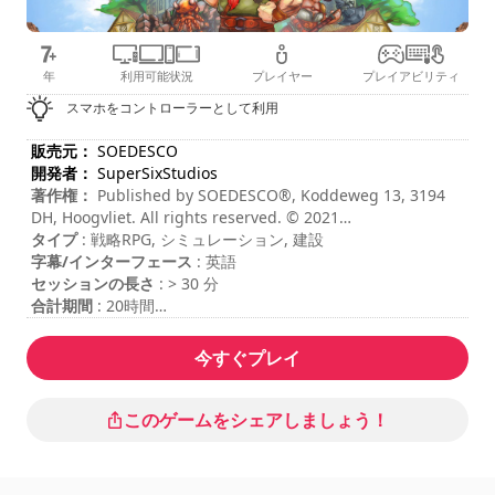
年
利用可能状況
プレイヤー
プレイアビリティ
スマホをコントローラーとして利用
販売元：
SOEDESCO
開発者：
SuperSixStudios
著作権：
Published by SOEDESCO®, Koddeweg 13, 3194
DH, Hoogvliet. All rights reserved. © 2021
SuperSixStudios. All Rights Reserved.
タイプ
: 戦略RPG, シミュレーション, 建設
字幕/インターフェース
: 英語
セッションの長さ
: > 30 分
合計期間
: 20時間
難易度
: ミディアム
コマンドは「ゲームオプション」に表示されています。
今すぐプレイ
このゲームをシェアしましょう！