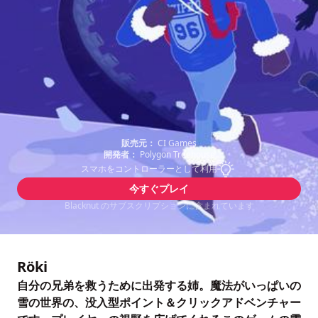
販売元：
CI Games
開発者：
Polygon Treehouse
スマホをコントローラーとして利用
今すぐプレイ
Blacknut のサブスクリプションに含まれています
Röki
自分の兄弟を救うために出発する姉。魔法がいっぱいの
雪の世界の、没入型ポイント＆クリックアドベンチャー