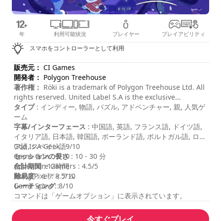
年
利用可能状況
プレイヤー
プレイアビリティ
スマホをコントローラーとして利用
販売元：
CI Games
開発者：
Polygon Treehouse
著作権：
Röki is a trademark of Polygon Treehouse Ltd. All
rights reserved. United Label S.A is the exclusive
worldwide game licensee.
タイプ
: インディー, 物語, パズル, アドベンチャー, 親, 人気ゲ
ーム
字幕/インターフェース
: 中国語, 英語, フランス語, ドイツ語,
イタリア語, 日本語, 韓国語, ポーランド語, ポルトガル語, ロシ
ア語, スペイン語
God Is A Geek : 9/10
セッションの長さ
Game Grin : 9/10
: 10 - 30 分
合計期間
Adventure Gamers : 4.5/5
: 12時間
難易度
Noisy Pixel : 8.5/10
: ミディアム
レーティング
Game Spew : 8/10
:
コマンドは「ゲームオプション」に表示されています。
今すぐプレイ