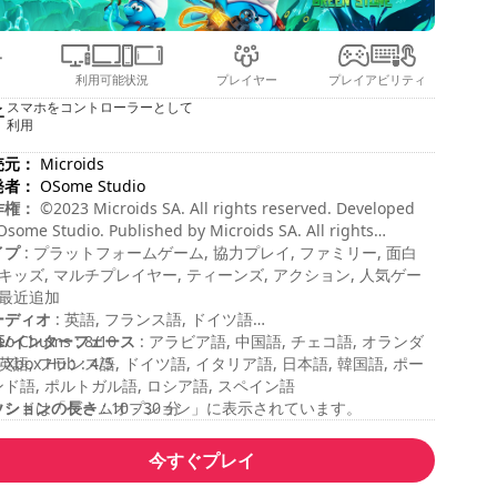
利用可能状況
プレイヤー
プレイアビリティ
スマホをコントローラーとして
利用
売元：
Microids
発者：
OSome Studio
作権：
©2023 Microids SA. All rights reserved. Developed
Osome Studio. Published by Microids SA. All rights
erved. Peyo – 2023 – Licensed through I.M.P.S. (Brussels)
イプ
: プラットフォームゲーム, 協力プレイ, ファミリー, 面白
 キッズ, マルチプレイヤー, ティーンズ, アクション, 人気ゲー
 最近追加
ーディオ
: 英語, フランス語, ドイツ語
幕/インターフェース
eo Chums : 8/10
: アラビア語, 中国語, チェコ語, オランダ
 英語, フランス語, ドイツ語, イタリア語, 日本語, 韓国語, ポー
 Xbox Hub : 4/5
ド語, ポルトガル語, ロシア語, スペイン語
ッションの長さ
マンドは「ゲームオプション」に表示されています。
: 10 - 30 分
計期間
: 6時間
易度
: ミディアム
今すぐプレイ
ルチプレイヤーモード
: ローカル, コーポレーション, プレイヤ
名