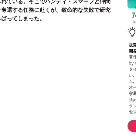
られている。そこでハンディ・スマーフと仲間
を奪還する任務に赴くが、致命的な失敗で研究
らばってしまった。
年
販
開
著
by 
res
タ
い,
ム,
オ
字
Vid
語,
The
ラン
セ
コ
合
難
マ
ー2