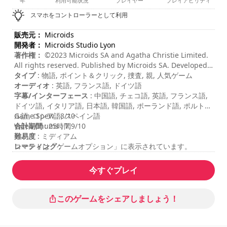
年
利用可能状況
プレイヤー
プレイアビリティ
スマホをコントローラーとして利用
販売元：
Microids
開発者：
Microids Studio Lyon
著作権：
©2023 Microids SA and Agatha Christie Limited.
All rights reserved. Published by Microids SA. Developed
by Microids Studio Lyon. All rights reserved. Murder On
タイプ
: 物語, ポイント＆クリック, 捜査, 親, 人気ゲーム
The Orient Express © 1934 Agatha Christie Limited. All
オーディオ
: 英語, フランス語, ドイツ語
rights reserved. MURDER ON THE ORIENT EXPRESS,
字幕/インターフェース
: 中国語, チェコ語, 英語, フランス語,
AGATHA CHRISTIE, POIROT, and the Agatha Christie
ドイツ語, イタリア語, 日本語, 韓国語, ポーランド語, ポルトガ
Signature are registered trademarks of Agatha Christie
ル語, ロシア語, スペイン語
Game Spew : 8/10
Limited in the UK and elsewhere. All rights reserved.
合計期間
Video Chums : 7.9/10
: 25時間
難易度
: ミディアム
レーティング
コマンドは「ゲームオプション」に表示されています。
:
今すぐプレイ
このゲームをシェアしましょう！