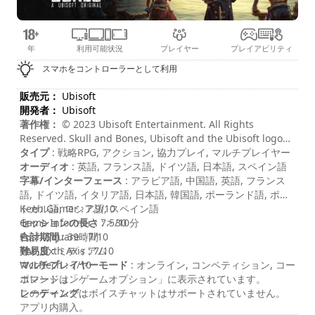
年
利用可能状況
プレイヤー
プレイアビリティ
スマホをコントローラーとして利用
販売元：
Ubisoft
開発者：
Ubisoft
著作権：
© 2023 Ubisoft Entertainment. All Rights
Reserved. Skull and Bones, Ubisoft and the Ubisoft logo
are registered or unregistered trademarks of Ubisoft
タイプ
: 戦略RPG, アクション, 協力プレイ, マルチプレイヤー
Entertainment in the U.S. and/or other countries.
オーディオ
: 英語, フランス語, ドイツ語, 日本語, スペイン語
字幕/インターフェース
: アラビア語, 中国語, 英語, フランス
語, ドイツ語, イタリア語, 日本語, 韓国語, ポーランド語, ポル
トガル語, ロシア語, スペイン語
Keen Gamer : 7.9/10
セッションの長さ
Game Informer : 7.5/10
: > 30 分
合計期間
Push Square : 7/10
: 39時間
難易度
The Sixth Axis : 7/10
: ミディアム
マルチプレイヤーモード
Wccftech : 7/10
: オンライン, コンペティション, コー
ポレーション
コマンドは「ゲームオプション」に表示されています。
レーティング
このゲームではボイスチャットはサポートされていません。
:
アプリ内購入。