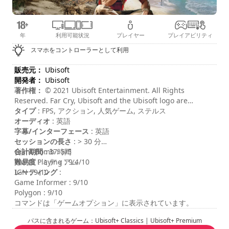
年
利用可能状況
プレイヤー
プレイアビリティ
スマホをコントローラーとして利用
販売元：
Ubisoft
開発者：
Ubisoft
著作権：
© 2021 Ubisoft Entertainment. All Rights
Reserved. Far Cry, Ubisoft and the Ubisoft logo are
registered or unregistered trademarks of Ubisoft
タイプ
: FPS, アクション, 人気ゲーム, ステルス
Entertainment in the US and/or other countries.
オーディオ
: 英語
字幕/インターフェース
: 英語
セッションの長さ
: > 30 分
合計期間
Giant Bomb : 5/5
: 37時間
難易度
Worth Playing : 9.4/10
: ミディアム
レーティング
IGN : 9/10
:
Game Informer : 9/10
Polygon : 9/10
コマンドは「ゲームオプション」に表示されています。
パスに含まれるゲーム：Ubisoft+ Classics | Ubisoft+ Premium