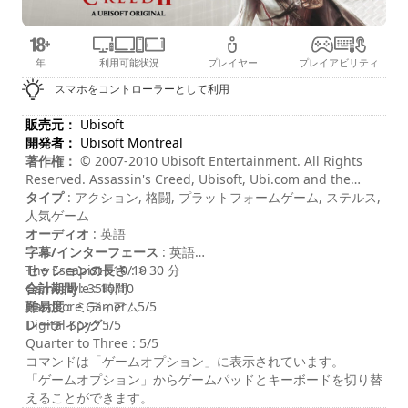
年
利用可能状況
プレイヤー
プレイアビリティ
スマホをコントローラーとして利用
販売元：
Ubisoft
開発者：
Ubisoft Montreal
著作権：
© 2007-2010 Ubisoft Entertainment. All Rights
Reserved. Assassin's Creed, Ubisoft, Ubi.com and the
Ubisoft logo are trademarks of Ubisoft Entertainment in
タイプ
: アクション, 格闘, プラットフォームゲーム, ステルス,
the U.S. and or other countries.
人気ゲーム
オーディオ
: 英語
字幕/インターフェース
: 英語
セッションの長さ
The Escapist : 10/10
: > 30 分
合計期間
Gamestyle : 10/10
: 35時間
難易度
Hardcore Gamer : 5/5
: ミディアム
レーティング
Digital Spy : 5/5
:
Quarter to Three : 5/5
コマンドは「ゲームオプション」に表示されています。
「ゲームオプション」からゲームパッドとキーボードを切り替
えることができます。