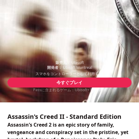
販売元：
Ubisoft
開発者：
Ubisoft Montreal
スマホをコントローラーとして利用
今すぐプレイ
Passに含まれるゲーム：Ubisoft+ Premium
Assassin's Creed II - Standard Edition
Assassin’s Creed 2 is an epic story of family,
vengeance and conspiracy set in the pristine, yet