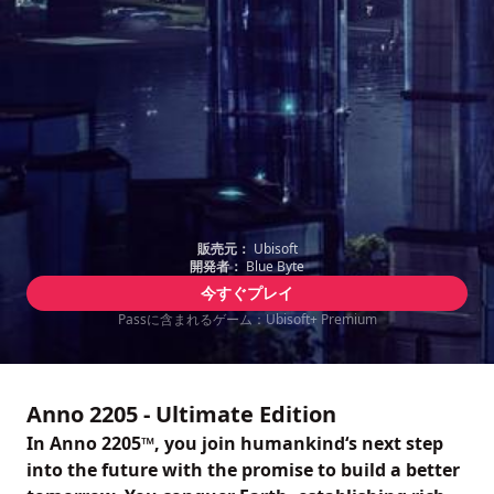
販売元：
Ubisoft
開発者：
Blue Byte
今すぐプレイ
Passに含まれるゲーム：Ubisoft+ Premium
Anno 2205 - Ultimate Edition
In Anno 2205™, you join humankind‘s next step
into the future with the promise to build a better