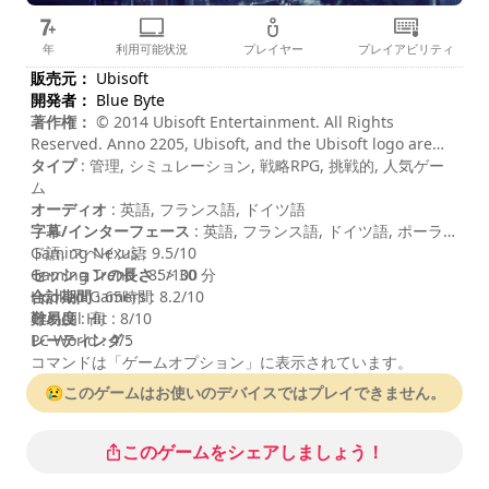
年
利用可能状況
プレイヤー
プレイアビリティ
販売元：
Ubisoft
開発者：
Blue Byte
著作権：
© 2014 Ubisoft Entertainment. All Rights
Reserved. Anno 2205, Ubisoft, and the Ubisoft logo are
trademarks of Ubisoft Entertainment in the US and/or
タイプ
: 管理, シミュレーション, 戦略RPG, 挑戦的, 人気ゲー
other countries. Anno, Blue Byte, and the Blue Byte logo
ム
are trademarks of Ubisoft GmbH in the US and/or other
オーディオ
: 英語, フランス語, ドイツ語
countries.
字幕/インターフェース
: 英語, フランス語, ドイツ語, ポーラン
ド語, スペイン語
Gaming Nexus : 9.5/10
セッションの長さ
Gaming Trend : 85/100
: > 30 分
合計期間
Hooked Gamers : 8.2/10
: 65時間
難易度
Critical Hit : 8/10
: 高
レーティング
PC World : 4/5
:
コマンドは「ゲームオプション」に表示されています。
😢このゲームはお使いのデバイスではプレイできません。
このゲームをシェアしましょう！