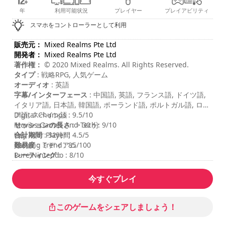
年
利用可能状況
プレイヤー
プレイアビリティ
スマホをコントローラーとして利用
販売元：
Mixed Realms Pte Ltd
開発者：
Mixed Realms Pte Ltd
著作権：
© 2020 Mixed Realms. All Rights Reserved.
タイプ
: 戦略RPG, 人気ゲーム
オーディオ
: 英語
字幕/インターフェース
: 中国語, 英語, フランス語, ドイツ語,
イタリア語, 日本語, 韓国語, ポーランド語, ポルトガル語, ロシ
ア語, スペイン語
Digital Chumps : 9.5/10
セッションの長さ
Movies Games And Tech : 9/10
: > 30 分
合計期間
Hey Poor Player : 4.5/5
: 32時間
難易度
Gaming Trend : 85/100
: ミディアム
レーティング
Pure Nintendo : 8/10
:
今すぐプレイ
このゲームをシェアしましょう！