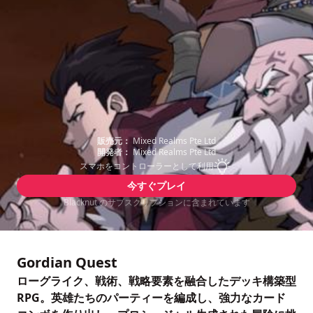
販売元：
Mixed Realms Pte Ltd
開発者：
Mixed Realms Pte Ltd
スマホをコントローラーとして利用
今すぐプレイ
Blacknut のサブスクリプションに含まれています
Gordian Quest
ローグライク、戦術、戦略要素を融合したデッキ構築型
RPG。英雄たちのパーティーを編成し、強力なカード