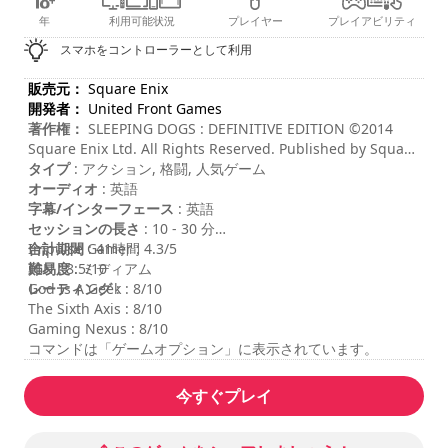
年
利用可能状況
プレイヤー
プレイアビリティ
スマホをコントローラーとして利用
販売元：
Square Enix
開発者：
United Front Games
著作権：
SLEEPING DOGS : DEFINITIVE EDITION ©2014
Square Enix Ltd. All Rights Reserved. Published by Square
Enix, Inc. 2014. Developed by United Front Games Ltd.
タイプ
: アクション, 格闘, 人気ゲーム
SQUARE ENIX and the SQUARE ENIX logo are registered
オーディオ
: 英語
trademarks or trademarks of Square Enix Holdings Co.,
字幕/インターフェース
: 英語
Ltd. SLEEPING DOGS, SLEEPING DOGS : DEFINITIVE
セッションの長さ
: 10 - 30 分
EDITION and the SLEEPING DOGS logo are registered
合計期間
Impulse Gamer : 4.3/5
: 41時間
trademarks or trademarks of Square Enix Ltd.
難易度
IGN : 8.5/10
: ミディアム
レーティング
God Is A Geek : 8/10
:
The Sixth Axis : 8/10
Gaming Nexus : 8/10
コマンドは「ゲームオプション」に表示されています。
今すぐプレイ