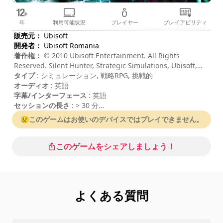
年
利用可能状況
プレイヤー
プレイアビリティ
販売元：
Ubisoft
開発者：
Ubisoft Romania
著作権：
© 2010 Ubisoft Entertainment. All Rights
Reserved. Silent Hunter, Strategic Simulations, Ubisoft,
Ubi.com, and the Ubisoft logo are trademarks of Ubisoft
タイプ
: シミュレーション, 戦略RPG, 挑戦的
Entertainment in the U.S. and/or other countries.
オーディオ
: 英語
字幕/インターフェース
: 英語
セッションの長さ
: > 30 分
難易度
: 高
😢このゲームはお使いのデバイスではプレイできません。
このゲームをシェアしましょう！
よくある質問