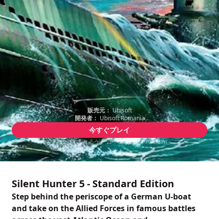
販売元：
Ubisoft
開発者：
Ubisoft Romania
今すぐプレイ
Passに含まれるゲーム：Ubisoft+ Premium
Silent Hunter 5 - Standard Edition
Step behind the periscope of a German U-boat
and take on the Allied Forces in famous battles