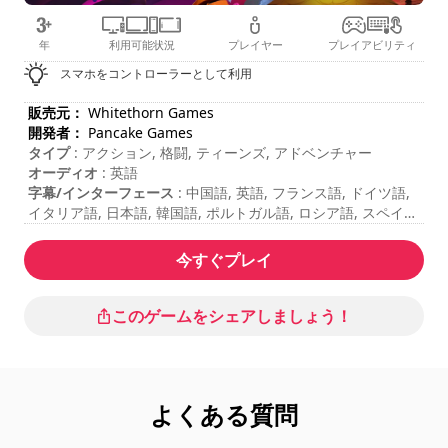
年
利用可能状況
プレイヤー
プレイアビリティ
スマホをコントローラーとして利用
販売元：
Whitethorn Games
開発者：
Pancake Games
タイプ
: アクション, 格闘, ティーンズ, アドベンチャー
オーディオ
: 英語
字幕/インターフェース
: 中国語, 英語, フランス語, ドイツ語,
イタリア語, 日本語, 韓国語, ポルトガル語, ロシア語, スペイン
語
セッションの長さ
: 10 - 30 分
今すぐプレイ
合計期間
: 15時間
難易度
: ミディアム
レーティング
: Try Hard Guides : 10/10
このゲームをシェアしましょう！
コマンドは「ゲームオプション」に表示されています。
現時点では、「オンラインマルチプレイヤー」モードは利用で
きません。
よくある質問