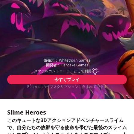
販売元：
Whitethorn Games
開発者：
Pancake Games
スマホをコントローラーとして利用
今すぐプレイ
Blacknut のサブスクリプションに含まれています
Slime Heroes
このキュートな3Dアクションアドベンチャースライム
で、自分たちの故郷を守る使命を帯びた最後のスライム