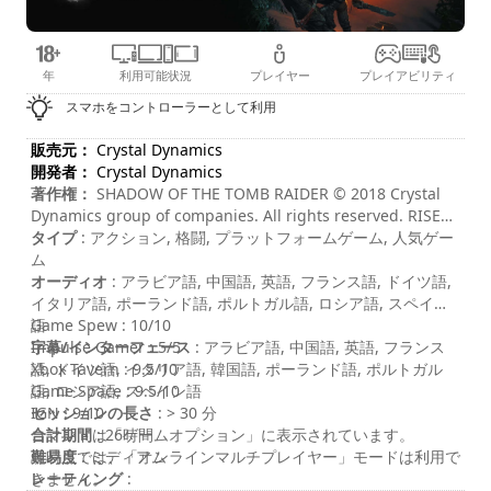
年
利用可能状況
プレイヤー
プレイアビリティ
スマホをコントローラーとして利用
販売元：
Crystal Dynamics
開発者：
Crystal Dynamics
著作権：
SHADOW OF THE TOMB RAIDER © 2018 Crystal
Dynamics group of companies. All rights reserved. RISE
OF THE TOMB RAIDER, TOMB RAIDER, LARA CROFT,
タイプ
: アクション, 格闘, プラットフォームゲーム, 人気ゲー
CRYSTAL DYNAMICS, the CRYSTAL DYNAMICS logo, EIDOS,
ム
and the EIDOS logo are trademarks of the Crystal
オーディオ
: アラビア語, 中国語, 英語, フランス語, ドイツ語,
Dynamics and Eidos Interactive Corp. group of
イタリア語, ポーランド語, ポルトガル語, ロシア語, スペイン
companies.
語
Game Spew : 10/10
字幕/インターフェース
Impulse Gamer : 5/5
: アラビア語, 中国語, 英語, フランス
語, ドイツ語, イタリア語, 韓国語, ポーランド語, ポルトガル
Xbox Tavern : 9.5/10
語, ロシア語, スペイン語
Game Space : 9.5/10
セッションの長さ
IGN : 9/10
: > 30 分
合計期間
コマンドは「ゲームオプション」に表示されています。
: 26時間
難易度
現時点では、「オンラインマルチプレイヤー」モードは利用で
: ミディアム
レーティング
きません。
: