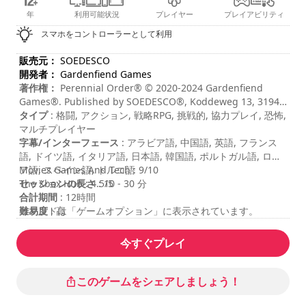
年
利用可能状況
プレイヤー
プレイアビリティ
スマホをコントローラーとして利用
販売元：
SOEDESCO
開発者：
Gardenfiend Games
著作権：
Perennial Order® © 2020-2024 Gardenfiend
Games®. Published by SOEDESCO®, Koddeweg 13, 3194
DH, Hoogvliet. All rights reserved. Developed by
タイプ
: 格闘, アクション, 戦略RPG, 挑戦的, 協力プレイ, 恐怖,
Gardenfiend Games®. All rights reserved.
マルチプレイヤー
字幕/インターフェース
: アラビア語, 中国語, 英語, フランス
語, ドイツ語, イタリア語, 日本語, 韓国語, ポルトガル語, ロシ
ア語, スペイン語, トルコ語
Movies Games And Tech : 9/10
セッションの長さ
The Xbox Hub : 4.5/5
: 10 - 30 分
合計期間
: 12時間
難易度
コマンドは「ゲームオプション」に表示されています。
: 高
マルチプレイヤーモード
: ローカル, コーポレーション, プレイ
ヤー2名
今すぐプレイ
レーティング
:
このゲームをシェアしましょう！