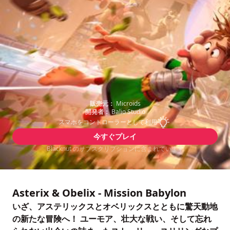
販売元：
Microids
開発者：
Balio Studio
スマホをコントローラーとして利用
今すぐプレイ
Blacknut のサブスクリプションに含まれています
Asterix & Obelix - Mission Babylon
いざ、アステリックスとオベリックスとともに驚天動地
の新たな冒険へ！ ユーモア、壮大な戦い、そして忘れ