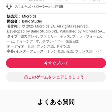
スマホをコントローラーとして利用
販売元：
Microids
開発者：
Balio Studio
著作権：
© 2025 Microids SA. All rights reserved.
Developed by Balio Studio SRL. Published by Microids SA.
ASTERIX®-OBELIX®-IDEFIX® / ©2025 LES EDITIONS
タイプ
: 協力プレイ, ファミリー, キッズ, プラットフォームゲ
ALBERT RENE / GOSCINNY - UDERZO
ーム, ティーンズ, マルチプレイヤー, 最近追加
オーディオ
: 英語, フランス語, ドイツ語
字幕/インターフェース
: オランダ語, 英語, フランス語, ドイツ
語, イタリア語, ポーランド語, ポルトガル語, ロシア語, スペイ
ン語
今すぐプレイ
セッションの長さ
: 10 - 30 分
合計期間
: 4時間
難易度
: ミディアム
このゲームをシェアしましょう！
マルチプレイヤーモード
: ローカル, コーポレーション, プレイ
ヤー2名
よくある質問