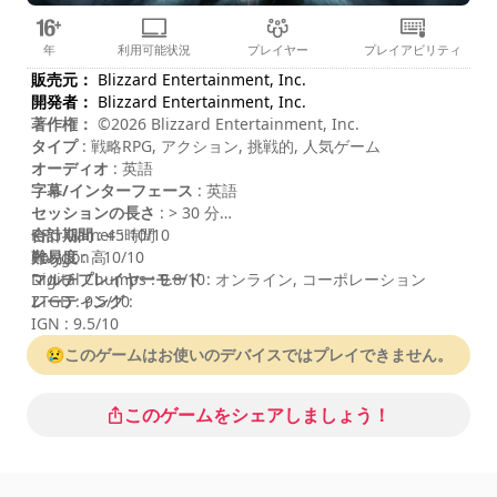
年
利用可能状況
プレイヤー
プレイアビリティ
販売元：
Blizzard Entertainment, Inc.
開発者：
Blizzard Entertainment, Inc.
著作権：
©2026 Blizzard Entertainment, Inc.
タイプ
: 戦略RPG, アクション, 挑戦的, 人気ゲーム
オーディオ
: 英語
字幕/インターフェース
: 英語
セッションの長さ
: > 30 分
合計期間
RPG Gamer : 10/10
: 45時間
難易度
Polygon : 10/10
: 高
マルチプレイヤーモード
Digital Chumps : 9.8/10
: オンライン, コーポレーション
レーティング
ZTGD : 9.5/10
:
IGN : 9.5/10
😢このゲームはお使いのデバイスではプレイできません。
このゲームをシェアしましょう！