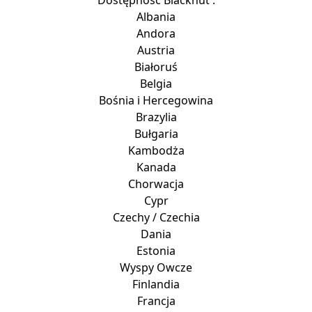
Dostępność Blacknut :
Albania
Andora
Austria
Białoruś
Belgia
Bośnia i Hercegowina
Brazylia
Bułgaria
Kambodża
Kanada
Chorwacja
Cypr
Czechy / Czechia
Dania
Estonia
Wyspy Owcze
Finlandia
Francja